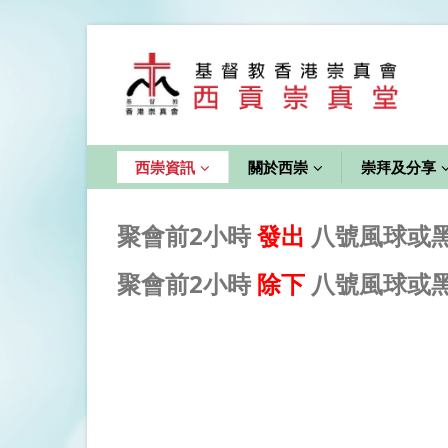
西崇資訊
關於西崇
崇拜及分享
聚會前2小時
發出
八號風球或
聚會前2小時
除下
八號風球或